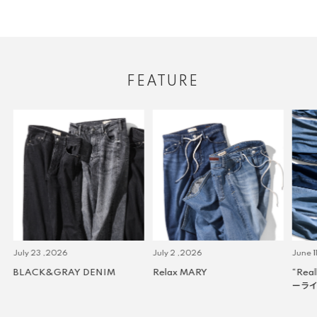
FEATURE
July 23 ,2026
July 2 ,2026
June 11
BLACK&GRAY DENIM
Relax MARY
“Real
ーライ