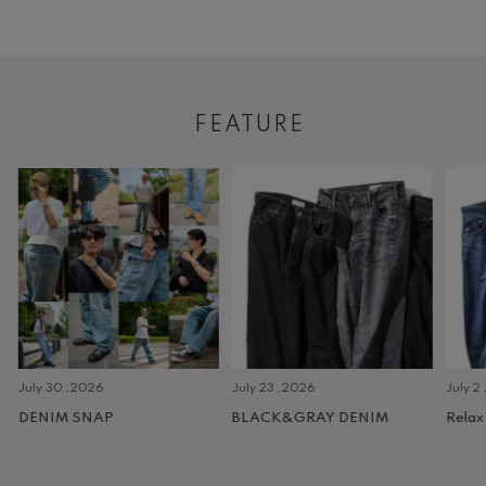
FEATURE
July 30 ,2026
July 23 ,2026
July 2 
DENIM SNAP
BLACK&GRAY DENIM
Relax