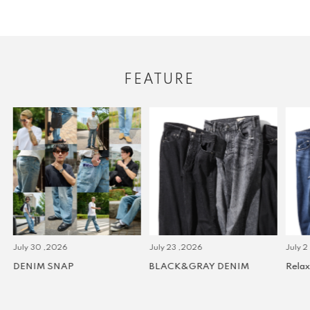
FEATURE
July 30 ,2026
July 23 ,2026
July 2 
DENIM SNAP
BLACK&GRAY DENIM
Relax