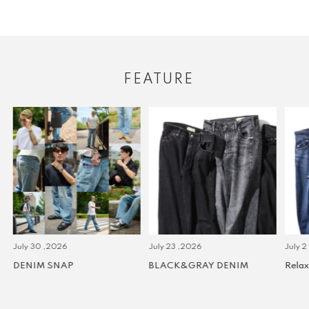
FEATURE
July 30 ,2026
July 23 ,2026
July 2 
DENIM SNAP
BLACK&GRAY DENIM
Relax