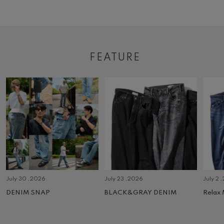
FEATURE
July 30 ,2026
July 23 ,2026
July 2 
DENIM SNAP
BLACK&GRAY DENIM
Relax