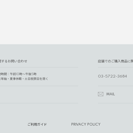
関するお問い合わせ
店舗でのご購入商品に
付時間：午前10時～午後5時
03-5722-3684
末年始・夏季休暇・土日祝祭日を除く
MAIL
ご利用ガイド
PRIVACY POLICY