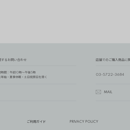
関するお問い合わせ
店舗でのご購入商品に
付時間：午前10時～午後5時
03-5722-3684
末年始・夏季休暇・土日祝祭日を除く
MAIL
ご利用ガイド
PRIVACY POLICY