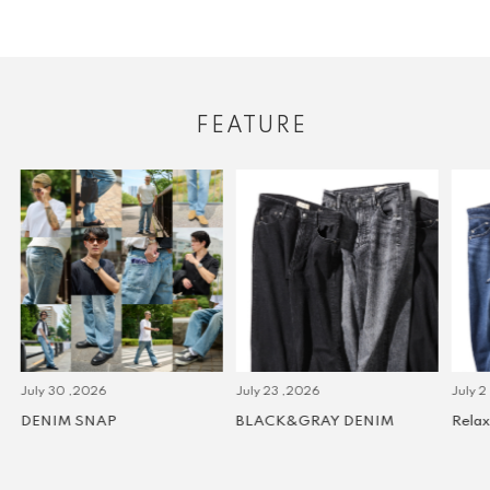
FEATURE
July 30 ,2026
July 23 ,2026
July 2 
DENIM SNAP
BLACK&GRAY DENIM
Relax