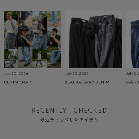
July 30 ,2026
July 23 ,2026
July 2 
DENIM SNAP
BLACK&GRAY DENIM
Relax
RECENTLY CHECKED
最近チェックしたアイテム