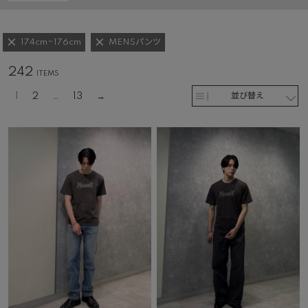
174cm~176cm
MENSパンツ
242
1
2
…
13
並び替え