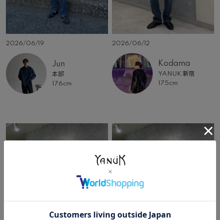
2026/06/12
2026/06/19
Kodama
Jun
YANUK 新宿
本部
175cm
176cm