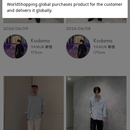
2026/06/09
2026/06/08
Kodama
Kodama
YANUK 新宿
YANUK 新宿
175cm
175cm