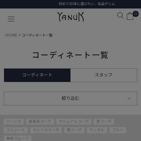
初めての1本に選びたい、名品デニム
0
HOME
コーディネート一覧
コーディネート一覧
コーディネート
スタッフ
絞り込む
ジーンズ
高身長コーデ
カジュアルコーデ
夏コーデ
ストレート
キレイメコーデ
春コーデ
サンダル
ブルー
骨格ウェーブ