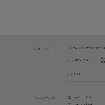
オンラインストアでのご購入に
CONTACT
受
03-6809-2611
年
MAIL
yanuk_official
FOLLOW US
yanuk_official