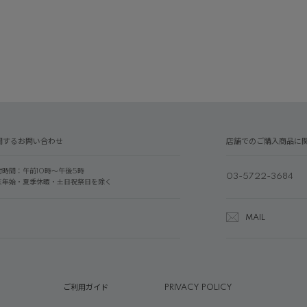
関するお問い合わせ
店舗でのご購入商品に
付時間：午前10時～午後5時
03-5722-3684
末年始・夏季休暇・土日祝祭日を除く
MAIL
ご利用ガイド
PRIVACY POLICY