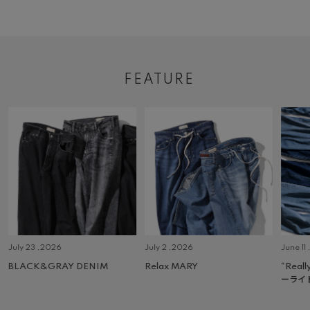
FEATURE
July 23 ,2026
July 2 ,2026
June 11
BLACK&GRAY DENIM
Relax MARY
“Real
ーライ