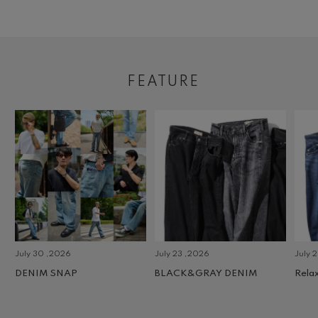
FEATURE
July 30 ,2026
July 23 ,2026
July 2 
DENIM SNAP
BLACK&GRAY DENIM
Relax