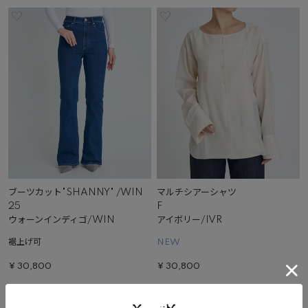
ブーツカット"SHANNY" /WIN
マルチシアーシャツ
25
F
ウォーンインディゴ/WIN
アイボリー/IVR
裾上げ可
NEW
¥
30,800
¥
30,800