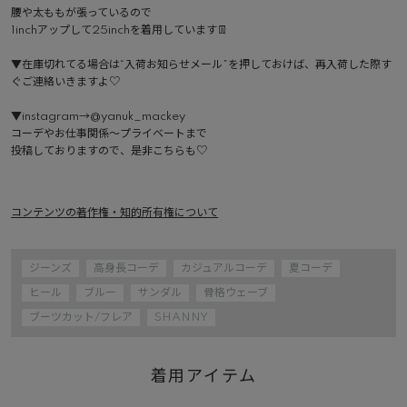
腰や太ももが張っているので

1inchアップして25inchを着用しています👖

▼在庫切れてる場合は“入荷お知らせメール”を押しておけば、再入荷した際す
ぐご連絡いきますよ♡

▼instagram→@yanuk_mackey

コーデやお仕事関係〜プライベートまで

投稿しておりますので、是非こちらも♡

コンテンツの著作権・知的所有権について
ジーンズ
高身長コーデ
カジュアルコーデ
夏コーデ
ヒール
ブルー
サンダル
骨格ウェーブ
ブーツカット/フレア
SHANNY
着用アイテム