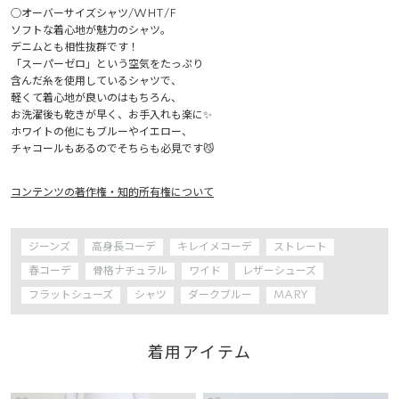
◯オーバーサイズシャツ/WHT/F

ソフトな着心地が魅力のシャツ。

デニムとも相性抜群です！

「スーパーゼロ」という空気をたっぷり

含んだ糸を使用しているシャツで、

軽くて着心地が良いのはもちろん、

お洗濯後も乾きが早く、お手入れも楽に✨

ホワイトの他にもブルーやイエロー、

チャコールもあるのでそちらも必見です😼
コンテンツの著作権・知的所有権について
ジーンズ
高身長コーデ
キレイメコーデ
ストレート
春コーデ
骨格ナチュラル
ワイド
レザーシューズ
フラットシューズ
シャツ
ダークブルー
MARY
着用アイテム