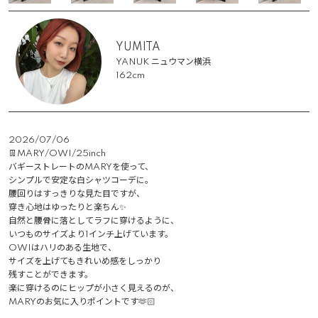
YUMITA
YANUK ニュウマン横浜
162cm
2026/07/06
👖MARY/OWI/25inch

バギーストレートのMARYを使って、

シンプルで安定な白シャツコーデに。

腰回りはすっきりな見た目ですが、

穿き心地はゆったりと楽ちん✨

自然と腰骨に落としてラフに穿けるように、

いつものサイズより1インチ上げています。

OWIはハリのある生地で、

サイズを上げてもきれいめ感をしっかり

残すことができます。

楽に穿けるのにヒップが小さく見えるのが、

MARYのお気に入りポイントです🫶🏻
