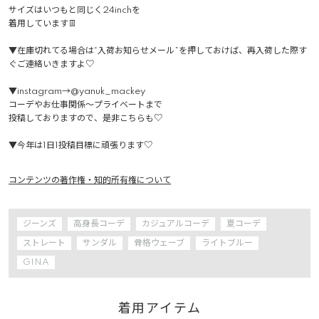
サイズはいつもと同じく24inchを

着用しています👖

▼在庫切れてる場合は“入荷お知らせメール”を押しておけば、再入荷した際す
ぐご連絡いきますよ♡

▼instagram→@yanuk_mackey

コーデやお仕事関係〜プライベートまで

投稿しておりますので、是非こちらも♡

コンテンツの著作権・知的所有権について
ジーンズ
高身長コーデ
カジュアルコーデ
夏コーデ
ストレート
サンダル
骨格ウェーブ
ライトブルー
GINA
着用アイテム