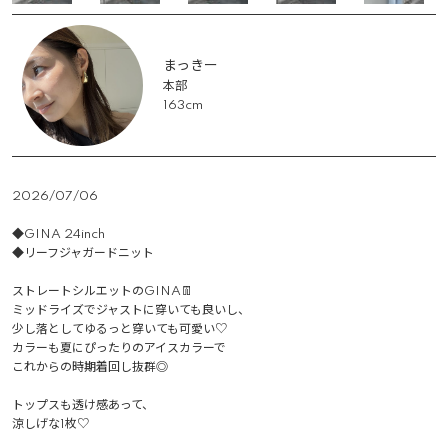
まっきー
本部
163cm
2026/07/06
◆GINA 24inch

◆リーフジャガードニット

ストレートシルエットのGINA👖

ミッドライズでジャストに穿いても良いし、

少し落としてゆるっと穿いても可愛い♡

カラーも夏にぴったりのアイスカラーで

これからの時期着回し抜群◎

トップスも透け感あって、

涼しげな1枚♡
