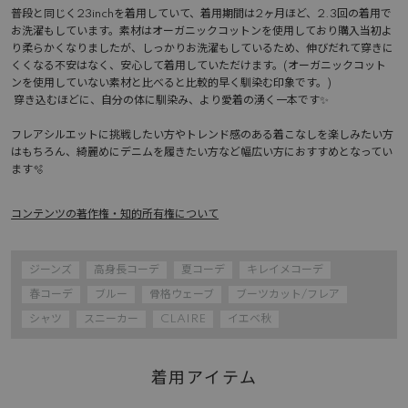
普段と同じく23inchを着用していて、着用期間は2ヶ月ほど、2.3回の着用で
お洗濯もしています。素材はオーガニックコットンを使用しており購入当初よ
り柔らかくなりましたが、しっかりお洗濯もしているため、伸びだれて穿きに
くくなる不安はなく、安心して着用していただけます。(オーガニックコット
ンを使用していない素材と比べると比較的早く馴染む印象です。)

 穿き込むほどに、自分の体に馴染み、より愛着の湧く一本です✨

フレアシルエットに挑戦したい方やトレンド感のある着こなしを楽しみたい方
はもちろん、綺麗めにデニムを履きたい方など幅広い方におすすめとなってい
ます🫧 
コンテンツの著作権・知的所有権について
ジーンズ
高身長コーデ
夏コーデ
キレイメコーデ
春コーデ
ブルー
骨格ウェーブ
ブーツカット/フレア
シャツ
スニーカー
CLAIRE
イエベ秋
着用アイテム