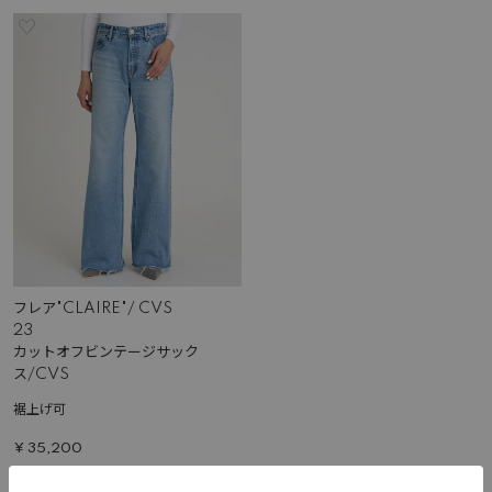
フレア"CLAIRE"/ CVS
23
カットオフビンテージサック
ス/CVS
裾上げ可
¥
35,200