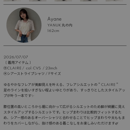
Ayane
YANUK 丸の内
162cm
2026/07/07
〔 着用アイテ厶 〕

‪⦿CLAIRE /  col.CVS  / 23inch

⦿シアーストライプシャツ / Fサイズ

ゆるやかなフレアが美脚見えを叶える、フレアシルエットの＂CLAIRE＂

足のラインを拾いすぎない程よいゆとりがあり、すっきりとしたスタイルアッ
プが叶う一本です✨

膝位置の高いところから裾に向かって広がるシルエットのため脚が綺麗に見え
スタイルアップするシルエットです。ヒップまわりは比較的フィットするた
め、シアー感のあるオーバーシャツと合わせることでヒップまわりや太ももま
わりをカバーしながら、抜け感のある着こなしをお楽しみいただけます‪‪🌿‬
