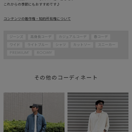
これからの季節にもおすすめです♪
コンテンツの著作権・知的所有権について
ジーンズ
高身長コーデ
カジュアルコーデ
春コーデ
ワイド
ライトブルー
シャツ
カットソー
スニーカー
PREMIUM²
ROOMY
その他のコーディネート