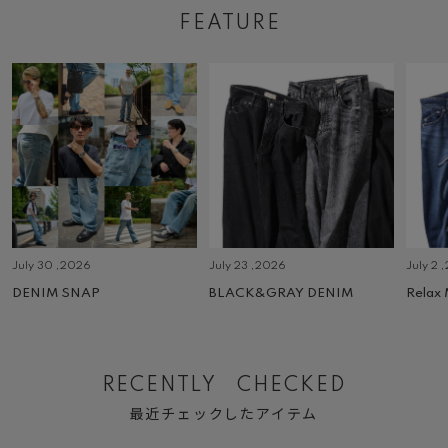
FEATURE
July 30 ,2026
July 23 ,2026
July 2 
DENIM SNAP
BLACK&GRAY DENIM
Relax
RECENTLY CHECKED
最近チェックしたアイテム