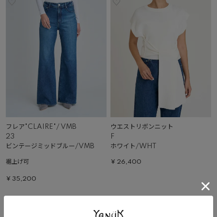
フレア"CLAIRE"/ VMB
ウエストリボンニット
23
F
ビンテージミッドブルー/VMB
ホワイト/WHT
裾上げ可
¥
26,400
¥
35,200