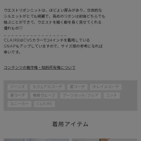
ウエストリボンニットは、ほどよい厚みがあり、立体的な

シルエットがとても綺麗で、長めのリボンは前後どちらでも

結ぶことができて、ウエストを細く脚を長く見せてくれる

優れもの♡

_ _ _ _ _ _ _ _ _ _ _ _ _ _ _ _ _ 

CLAIREはCVSカラーで24インチを着用している

SNAPもアップしていますので、サイズ感の参考になれば

幸いです。
コンテンツの著作権・知的所有権について
ジーンズ
カジュアルコーデ
夏コーデ
キレイメコーデ
春コーデ
骨格ウェーブ
ブーツカット/フレア
ニット
スニーカー
CLAIRE
着用アイテム