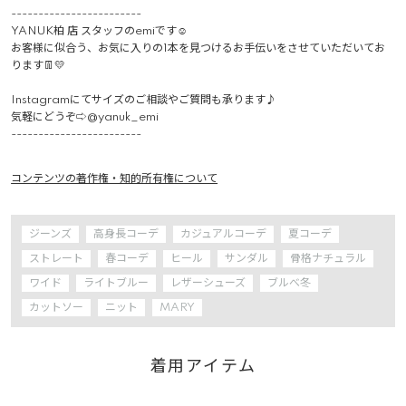
------------------------

YANUK柏 店 スタッフのemiです☺︎

お客様に似合う、お気に入りの1本を見つけるお手伝いをさせていただいてお
ります👖💛

Instagramにてサイズのご相談やご質問も承ります♪

気軽にどうぞ⇨@yanuk_emi 

------------------------ 
コンテンツの著作権・知的所有権について
ジーンズ
高身長コーデ
カジュアルコーデ
夏コーデ
ストレート
春コーデ
ヒール
サンダル
骨格ナチュラル
ワイド
ライトブルー
レザーシューズ
ブルべ冬
カットソー
ニット
MARY
着用アイテム