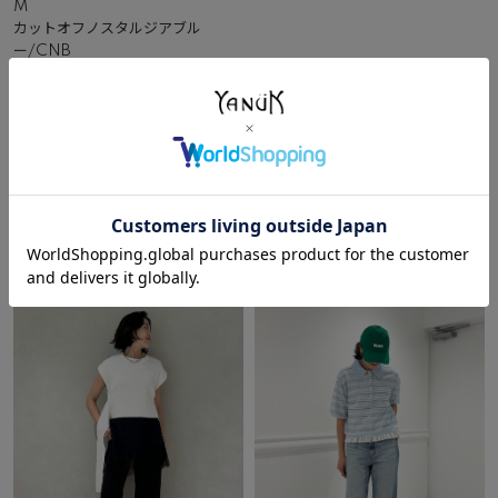
M
カットオフノスタルジアブル
ー/CNB
NEW
SPECIAL
¥
30,800
その他のコーディネート