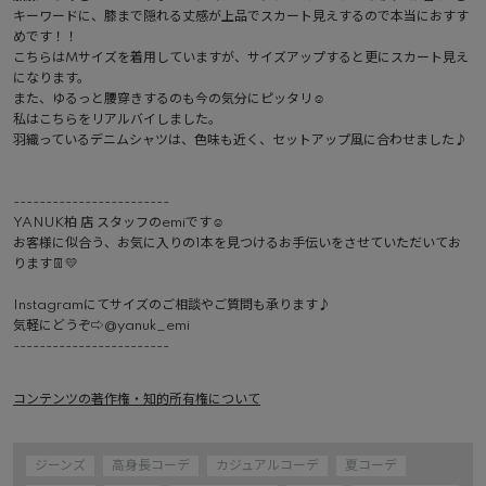
キーワードに、膝まで隠れる丈感が上品でスカート見えするので本当におすす
めです！！

こちらはMサイズを着用していますが、サイズアップすると更にスカート見え
になります。

また、ゆるっと腰穿きするのも今の気分にピッタリ☺︎

私はこちらをリアルバイしました。

羽織っているデニムシャツは、色味も近く、セットアップ風に合わせました♪

------------------------

YANUK柏 店 スタッフのemiです☺︎

お客様に似合う、お気に入りの1本を見つけるお手伝いをさせていただいてお
ります👖💛

Instagramにてサイズのご相談やご質問も承ります♪

気軽にどうぞ⇨@yanuk_emi 

------------------------ 
コンテンツの著作権・知的所有権について
ジーンズ
高身長コーデ
カジュアルコーデ
夏コーデ