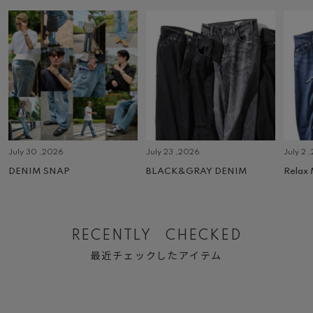
July 30 ,2026
July 23 ,2026
July 2 
DENIM SNAP
BLACK&GRAY DENIM
Relax
RECENTLY CHECKED
最近チェックしたアイテム