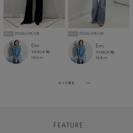
New
2026/08/08
New
2026/08/08
Emi
Emi
YANUK 柏
YANUK 柏
163cm
163cm
もっと見る
FEATURE