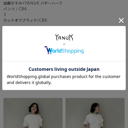
加藤かすみ×YANUK バギーハーフ
パンツ / CBK
S
カットオフブラック/CBK
NEW
SPECIAL
¥
30,800
在庫切れ
その他のコーディネート