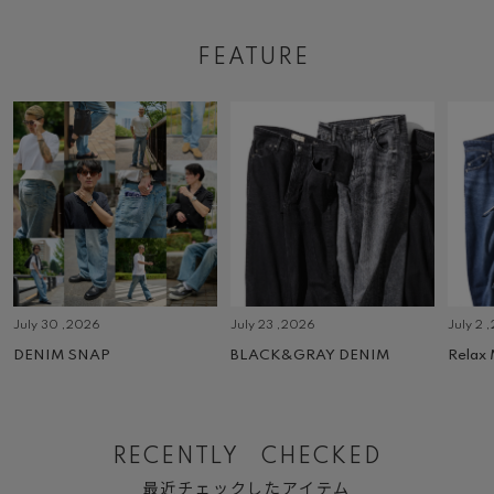
FEATURE
July 30 ,2026
July 23 ,2026
July 2 
DENIM SNAP
BLACK&GRAY DENIM
Relax
RECENTLY CHECKED
最近チェックしたアイテム