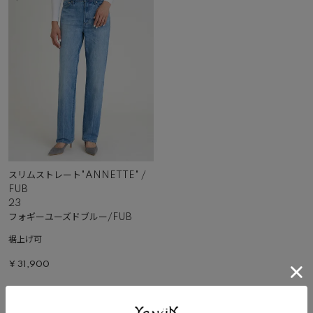
スリムストレート"ANNETTE" /
FUB
23
フォギーユーズドブルー/FUB
裾上げ可
¥
31,900