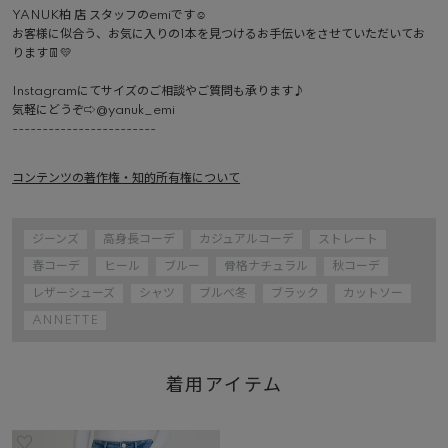
YANUK柏 店 スタッフのemiです☺︎

お客様に似合う、お気に入りの1本を見つけるお手伝いをさせていただいてお
ります👖💛

Instagramにてサイズのご相談やご質問も承ります♪

気軽にどうぞ⇨@yanuk_emi 

------------------------ 
コンテンツの著作権・知的所有権について
ジーンズ
高身長コーデ
カジュアルコーデ
ストレート
春コーデ
ヒール
ブルー
骨格ナチュラル
秋コーデ
レザーシューズ
シャツ
ブルべ冬
ブラック
カットソー
ANNETTE
着用アイテム