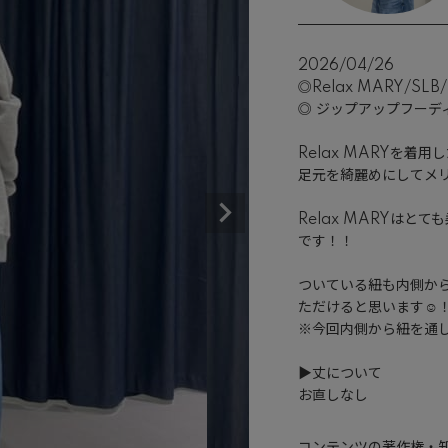
2026/04/26
◎Relax MARY/SLB/
◎ ジップアップフーディ
Relax MARYを着
足元を綺麗めにしてメリ
Relax MARYは
です！！

ついている紐も内側か
ただけると思います☺️！
※今回内側から紐を通し
▶︎丈について

お直しなし