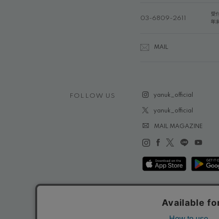
受
03-6809-2611
年
MAIL
yanuk_official
FOLLOW US
yanuk_official
MAIL MAGAZINE