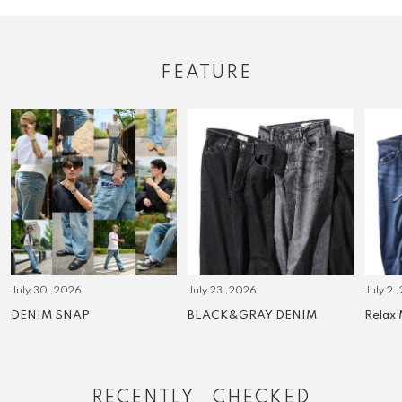
FEATURE
July 30 ,2026
July 23 ,2026
July 2 
DENIM SNAP
BLACK&GRAY DENIM
Relax
RECENTLY CHECKED