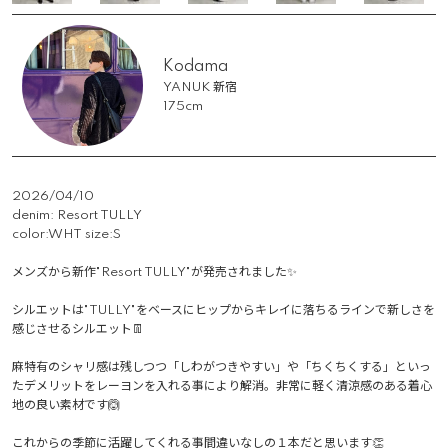
Kodama
YANUK 新宿
175cm
2026/04/10
denim: Resort TULLY

color:WHT size:S

メンズから新作"Resort TULLY"が発売されました✨

シルエットは"TULLY"をベースにヒップからキレイに落ちるラインで新しさを
感じさせるシルエット👖

麻特有のシャリ感は残しつつ「しわがつきやすい」や「ちくちくする」といっ
たデメリットをレーヨンを入れる事により解消。非常に軽く清涼感のある着心
地の良い素材です🙆

これからの季節に活躍してくれる事間違いなしの１本だと思います👏
