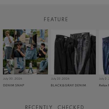
FEATURE
July 30 ,2026
July 23 ,2026
July 2 
DENIM SNAP
BLACK&GRAY DENIM
Relax
RECENTLY CHECKED