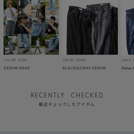
July 30 ,2026
July 23 ,2026
July 2 
DENIM SNAP
BLACK&GRAY DENIM
Relax
RECENTLY CHECKED
最近チェックしたアイテム