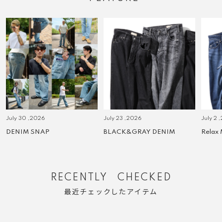
July 30 ,2026
July 23 ,2026
July 2 
DENIM SNAP
BLACK&GRAY DENIM
Relax
RECENTLY CHECKED
最近チェックしたアイテム