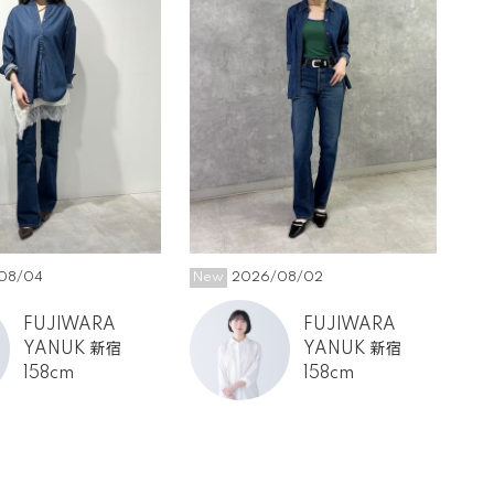
08/04
New
2026/08/02
20
FUJIWARA
FUJIWARA
YANUK 新宿
YANUK 新宿
158cm
158cm