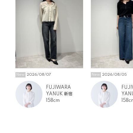
New
2026/08/07
New
2026/08/05
FUJIWARA
FUJ
YANUK 新宿
YAN
158cm
158c