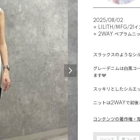
2025/08/02
⚪︎ LILITH/MFG/21イ
⚪︎ 2WAY ペプラムニッ
スラックスのようなシル
グレーデニムは白黒コ
ます🩶

スッキリとしたシルエ
ニットは2WAYで前後
コンテンツの著作権・
ジーンズ
夏コーデ