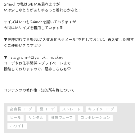
24inchの私はSもMも着れますが

Mは少しゆとりがありゆるっと着れるかなと！

サイズはいつも24inchを履いておりますが

今回はMサイズを着用しています👖

▼在庫切れてる場合は“入荷お知らせメール”を押しておけば、再入荷した際す
ぐご連絡いきますよ♡

▼instagram→@yanuk_mackey

コーデやお仕事関係〜プライベートまで

投稿しておりますので、是非こちらも♡

コンテンツの著作権・知的所有権について
高身長コーデ
夏コーデ
ストレート
キレイメコーデ
ヒール
サンダル
骨格ウェーブ
コラボレーション
ホワイト