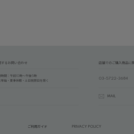
関するお問い合わせ
店舗でのご購入商品に
付時間：午前10時～午後5時
03-5722-3684
末年始・夏季休暇・土日祝祭日を除く
MAIL
ご利用ガイド
PRIVACY POLICY