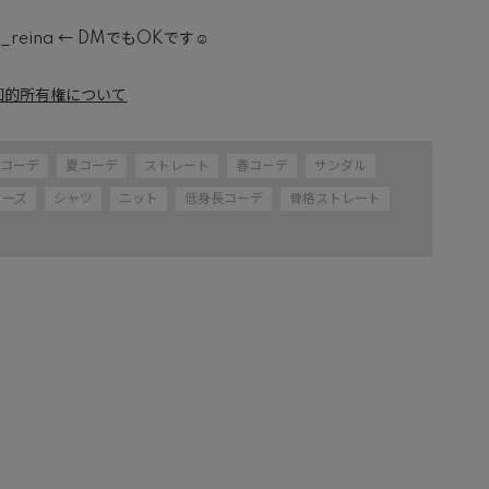
uk_reina ← DMでもOKです☺️
知的所有権について
ルコーデ
夏コーデ
ストレート
春コーデ
サンダル
ューズ
シャツ
ニット
低身長コーデ
骨格ストレート