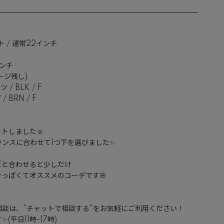
ト / 通常22インチ

インチ

ージ残し)

 BLK / F

BRN / F

トしました☺️

ンスに合わせて1つ下を選びました✨

Eと合わせると少しだけ

っぽくてオススメのコーデです🌸

談は、"チャットで相談する"をお気軽にご利用ください！

平日11時-17時)
