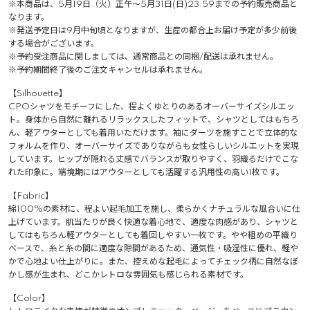
※本商品は、5月19日（火）正午～5月31日(日)23:59までの予約販売商品と
なります。
※発送予定日は9月中旬頃となりますが、生産の都合上お届け予定が多少前後
する場合がございます。
※予約受注商品に関しましては、通常商品との同梱/配送は承れません。
※予約期間終了後のご注文キャンセルは承れません。
【Silhouette】
CPOシャツをモチーフにした、程よくゆとりのあるオーバーサイズシルエッ
ト。身体から自然に離れるリラックスしたフィットで、シャツとしてはもちろ
ん、軽アウターとしても着用いただけます。袖にダーツを施すことで立体的な
フォルムを作り、オーバーサイズでありながらも女性らしいシルエットを実現
しています。ヒップが隠れる丈感でバランスが取りやすく、羽織るだけでこな
れた印象に。端境期にはアウターとしても活躍する汎用性の高い1枚です。
【Fabric】
綿100%の素材に、程よい起毛加工を施し、柔らかくナチュラルな風合いに仕
上げています。肌当たりが良く快適な着心地で、適度な肉感があり、シャツと
してはもちろん軽アウターとしても着回しやすい一枚です。やや粗めの平織り
ベースで、糸と糸の間に適度な隙間があるため、通気性・吸湿性に優れ、軽や
かで心地よい仕上がりに。また、控えめな起毛によってチェック柄に自然なぼ
かし感が生まれ、どこかレトロな雰囲気も感じられる素材です。
【Color】