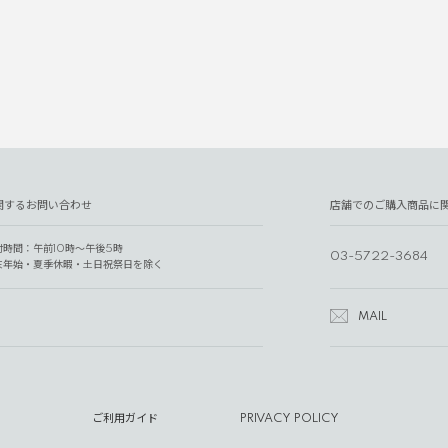
関するお問い合わせ
店舗でのご購入商品に
付時間：午前10時～午後5時
03-5722-3684
末年始・夏季休暇・土日祝祭日を除く
MAIL
ご利用ガイド
PRIVACY POLICY