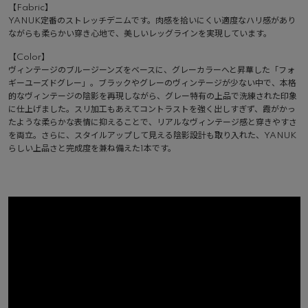
【Fabric】
YANUK定番のストレッチデニムです。肉感を拾いにくい適度なハリ感があり
ながらも柔らかい穿き心地で、美しいレッグラインを実現しています。
【Color】
ヴィンテージのブルージーンズをベースに、グレーカラーへと昇華した「フォ
ギーユーズドグレー」。ブラックやグレーのヴィンテージが少ない中で、本格
的なヴィンテージの陰影を再現しながら、グレー特有の上品で洗練された印象
に仕上げました。スリ加工もあえてコントラストを強く出しすぎず、霞がかっ
たような柔らかな表情に抑えることで、リアルなヴィンテージ感と穿きやすさ
を両立。さらに、スタイルアップして見える陰影設計も取り入れた、YANUK
らしい上品さと完成度を兼ね備えた1本です。