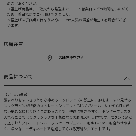
めご了承ください。
※裾上げ商品は、ご注文から発送まで10～15営業日ほどお時間をいただく
ため、着日指定のご利用はできません。
※裾上げは手作業で行なうため、±1cm未満の誤差が発生する場合がござ
います。
店舗在庫
店舗在庫を見る
商品について
【Silhouette】
腰まわりをすっきりと引き締めるミッドライズの股上に、脚をまっすぐ見せる
レッグラインが特徴のストレートシルエットGINA/ジーナ。太すぎず細すぎ
ない絶妙なゆとり感にこだわることで、快適に穿きやすく、センタープレスを
入れることでよりクラシックな印象になり美脚見え叶う1本です。モダンに落と
し込まれたストレートシルエットは、カジュアルにもキレイめにも合わせやす
く、様々なコーディネートで活躍してくれる万能シルエットです。