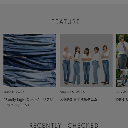
FEATURE
June 11 ,2026
August 6 ,2026
July 3
“Really Light Denim”（リアリ
お悩み別おすすめデニム
DENI
ーライトデニム）
RECENTLY CHECKED