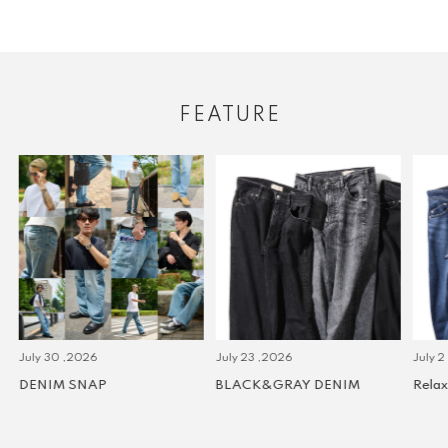
FEATURE
July 30 ,2026
July 23 ,2026
July 2 
DENIM SNAP
BLACK&GRAY DENIM
Relax