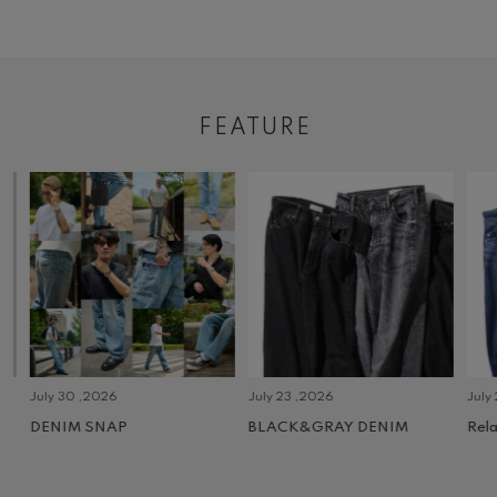
FEATURE
July 30 ,2026
July 23 ,2026
July 2 
DENIM SNAP
BLACK&GRAY DENIM
Relax