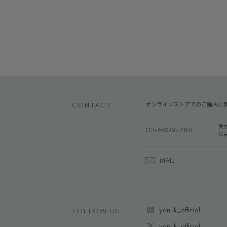
オンラインストアでのご購入に
CONTACT
受
03-6809-2611
年
MAIL
yanuk_official
FOLLOW US
yanuk_official