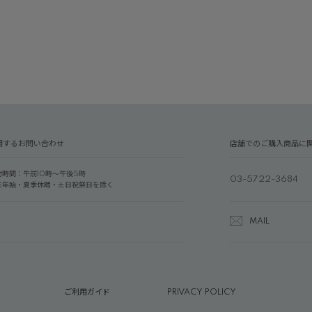
関するお問い合わせ
店舗でのご購入商品に
付時間：午前10時～午後5時
03-5722-3684
末年始・夏季休暇・土日祝祭日を除く
MAIL
ご利用ガイド
PRIVACY POLICY