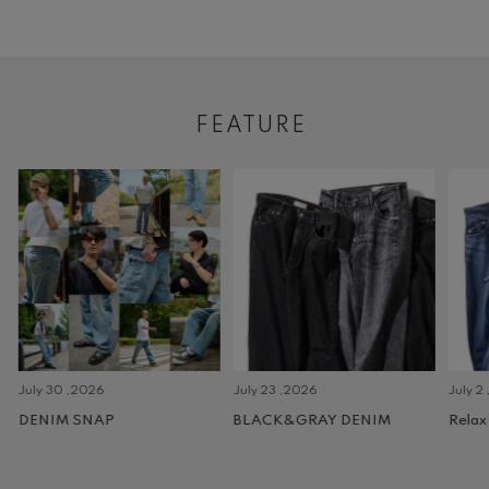
FEATURE
July 30 ,2026
July 23 ,2026
July 2 
DENIM SNAP
BLACK&GRAY DENIM
Relax