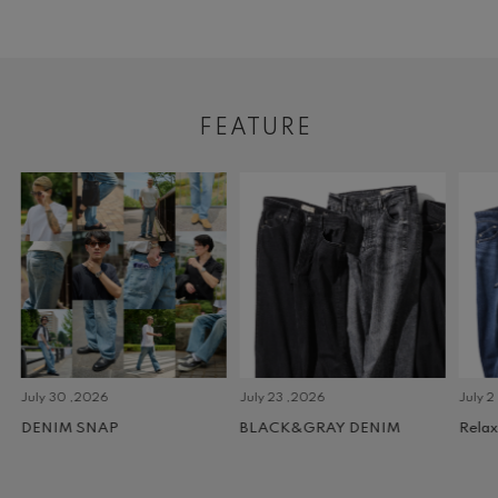
FEATURE
July 30 ,2026
July 23 ,2026
July 2 
DENIM SNAP
BLACK&GRAY DENIM
Relax