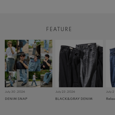
FEATURE
July 30 ,2026
July 23 ,2026
July 2 
DENIM SNAP
BLACK&GRAY DENIM
Relax