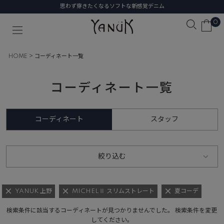
思わず穿きたくなるソフトな新感覚デニム
0
HOME
コーディネート一覧
コーディネート一覧
コーディネート
スタッフ
絞り込む
YANUK 上野
MICHELⅡ スリムストレート
夏コーデ
検索条件に該当するコーディネートが見つかりませんでした。 検索条件を変更
してください。