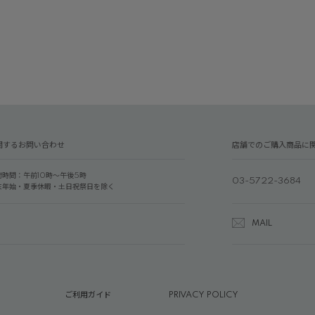
関するお問い合わせ
店舗でのご購入商品に
付時間：午前10時～午後5時
03-5722-3684
末年始・夏季休暇・土日祝祭日を除く
MAIL
ご利用ガイド
PRIVACY POLICY