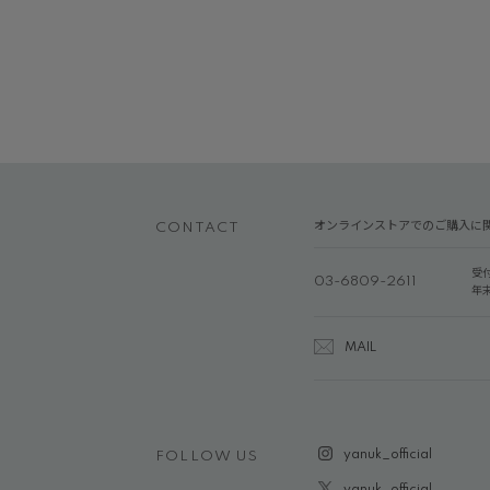
オンラインストアでのご購入に
CONTACT
受
03-6809-2611
年
MAIL
yanuk_official
FOLLOW US
yanuk_official