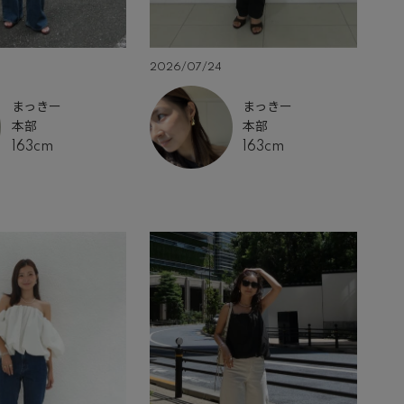
2026/07/24
まっきー
まっきー
本部
本部
163cm
163cm