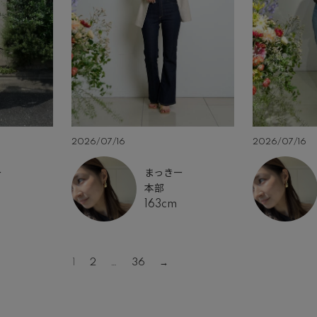
2026/07/16
2026/07/16
ー
まっきー
本部
163cm
1
2
…
36