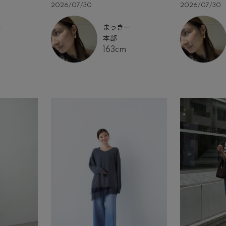
2026/07/30
2026/07/30
ー
まっきー
本部
163cm