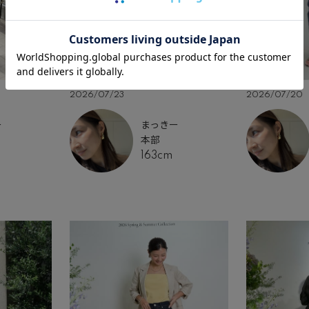
2026/07/23
2026/07/20
ー
まっきー
本部
163cm