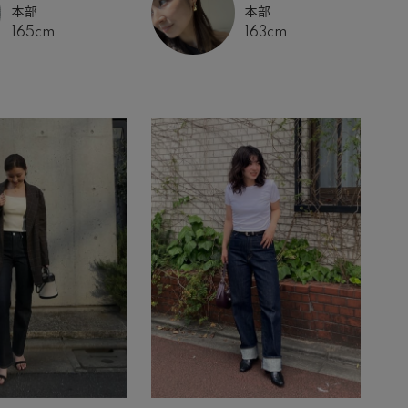
本部
本部
163cm
165cm