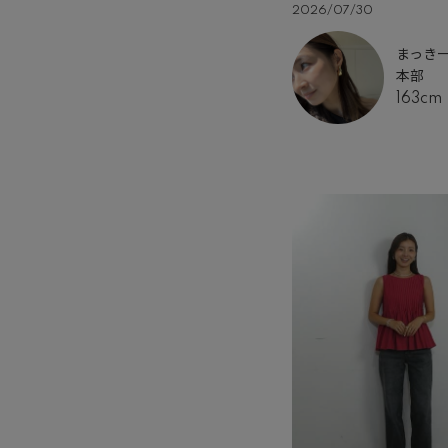
2026/07/30
まっき
本部
163cm