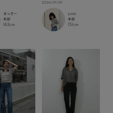
2026/07/29
まっきー
yuzu
本部
本部
163cm
151cm