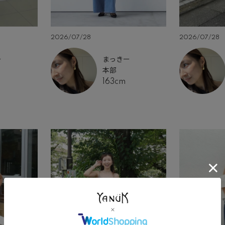
2026/07/28
2026/07/28
ー
まっきー
本部
163cm