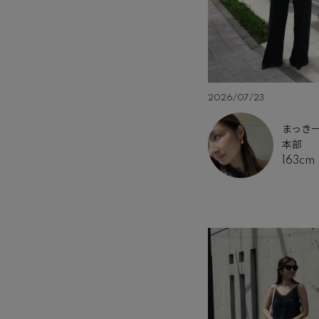
2026/07/23
まっき
本部
163cm