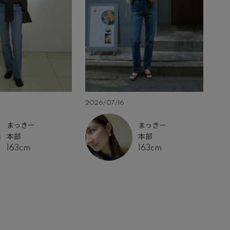
2026/07/16
まっきー
まっきー
本部
本部
163cm
163cm