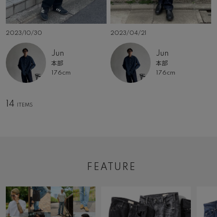
2023/10/30
2023/04/21
Jun
Jun
本部
本部
176cm
176cm
14
FEATURE