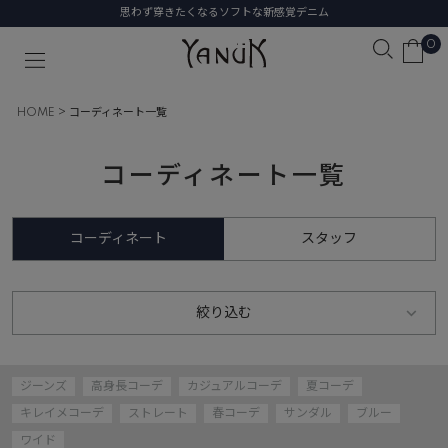
思わず穿きたくなるソフトな新感覚デニム
0
HOME
コーディネート一覧
コーディネート一覧
コーディネート
スタッフ
絞り込む
ジーンズ
高身長コーデ
カジュアルコーデ
夏コーデ
キレイメコーデ
ストレート
春コーデ
サンダル
ブルー
ワイド