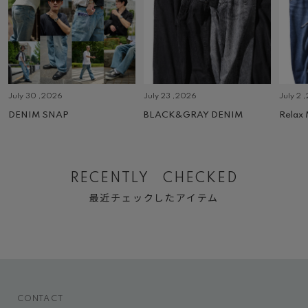
July 30 ,2026
July 23 ,2026
July 2 
DENIM SNAP
BLACK&GRAY DENIM
Relax
RECENTLY CHECKED
最近チェックしたアイテム
CONTACT