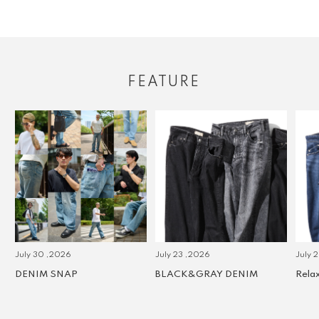
FEATURE
July 30 ,2026
July 23 ,2026
July 2 
DENIM SNAP
BLACK&GRAY DENIM
Relax