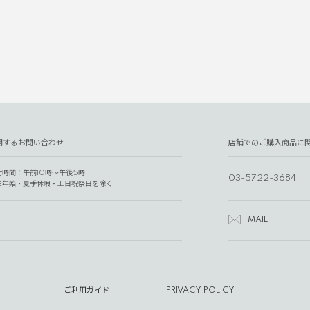
関するお問い合わせ
店舗でのご購入商品に
付時間：午前10時～午後5時
03-5722-3684
末年始・夏季休暇・土日祝祭日を除く
MAIL
ご利用ガイド
PRIVACY POLICY