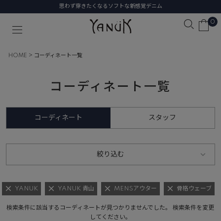
思わず穿きたくなるソフトな新感覚デニム
0
HOME
コーディネート一覧
コーディネート一覧
コーディネート
スタッフ
絞り込む
YANUK
YANUK 青山
MENSアウター
骨格ウェーブ
検索条件に該当するコーディネートが見つかりませんでした。 検索条件を変更
してください。