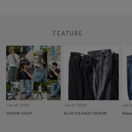
FEATURE
July 30 ,2026
July 23 ,2026
July 2 
DENIM SNAP
BLACK&GRAY DENIM
Relax