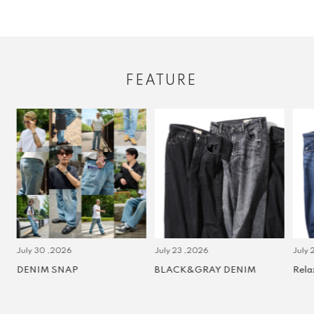
FEATURE
July 30 ,2026
July 23 ,2026
July 2 
DENIM SNAP
BLACK&GRAY DENIM
Relax