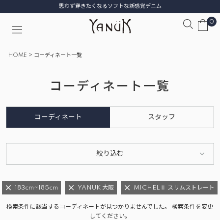
思わず穿きたくなるソフトな新感覚デニム
0
HOME
コーディネート一覧
コーディネート一覧
コーディネート
スタッフ
絞り込む
183cm~185cm
YANUK 大阪
MICHELⅡ スリムストレート
検索条件に該当するコーディネートが見つかりませんでした。 検索条件を変更
してください。