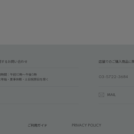
関するお問い合わせ
店舗でのご購入商品に
付時間：午前10時～午後5時
03-5722-3684
末年始・夏季休暇・土日祝祭日を除く
MAIL
ご利用ガイド
PRIVACY POLICY