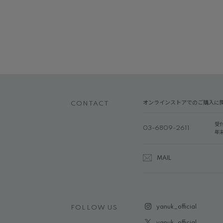
オンラインストアでのご購入に
CONTACT
受
03-6809-2611
年
MAIL
yanuk_official
FOLLOW US
yanuk_official