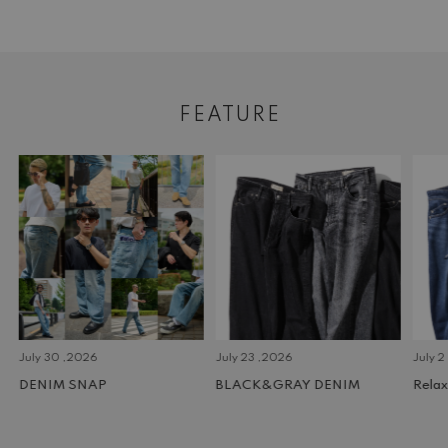
FEATURE
July 30 ,2026
July 23 ,2026
July 2 
DENIM SNAP
BLACK&GRAY DENIM
Relax